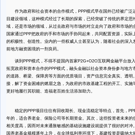
作为政府和社会资本的合作模式，PPP模式早在国外已经被广泛
目建设领域，这种模式经过了长期的探索，已经突破了传统的界定思
域，还是市场的领域，从过去政府与市场的对立走向了政府和市场的
国家通过PPP把政府的手和市场的手协同起来，共同配置资源，实际
的积极性、创造性。业内的一些权威人士甚至认为，随着社会的深入发
前地方融资困境的一剂良药。
谈到PPP模式，不得不提国内首家P2G+O2O互联网金融平台放
拓宽政府和资本合作的PPP模式，融头金融以社会资本身份参与地方
的道路、桥梁、保障房等方面的优质项目，资产信息完全真实、透明
接，解了资金困难的燃眉之急，为政府的市政基建工程的开工、实施
更好地履行其职能、造福老百姓生活添加助力。
稳定的PPP项目往往有回收期长、现金流稳定等特点，首先，PPP期
年的，适合养老金、保险公司等长期资金。其次，这些投资者未来的债
相关度高，因而对未来通胀敏感的基础设施建设就提供了很好的对冲
国养老基金规模逐年上升，在全球低利率环境下，基建投资是吸纳大