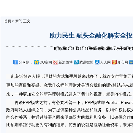
首页
>
新闻
正文
助力民生 融头金融化解安全
时间:2017-02-13 15:51 来源:未知 编辑：乐小编
分享到：
QQ空间
新浪微博
腾讯微博
人人网
开心网
乱花渐欲迷人眼，理财的方式和手段越来越多了，就连支付宝集五
更加的盲目和疑惑。究竟什么样的理财才是适合我们的呢?总结起来
来，一种更加安全的新兴理财模式进入了我们的视野，就是PPP模式
再谈PPP模式之前，有必要科普一下，PPP模式即Public—Private—
政府与私人组织之间，为了提供某种公共物品和服务，以特许权协议
的合作关系，并通过签署合同来明确双方的权利和义务，以确保合作
比预期单独行动更为有利的结果。简要的说就是撬动社会资本，来弥