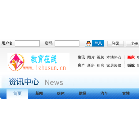
用户名
密码
资讯
图片
视频
本地热点
商家
房产
新房
租房
家居装修
婚嫁
首页
新闻
娱体
财经
汽车
女性