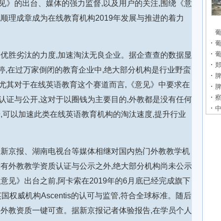
见》的出台、媒体的强力监督,以及用户的关注,围绕《意
顺理成章成为在线教育机构2019年发展与推进的着力
葡
葡
场优胜劣汰的力度,加速淘汰无良企业。据企查查的数据显
司关停,在过万家倒闭的教育企业中,绝大部分机构是行业野蛮
尤其对于在线英语教育这个赛道而言,《意见》中要求在
认证与公开,这对于以圈钱为主要目的,外教都是没有任何
,可以加速此类在线英语教育机构的淘汰速度,提升行业
、新京报、湖南电视台等媒体相继对国内热门外教教学机
所有外教教学资质认证与公示之外,绝大部分机构尚未公示
意见》出台之前,阿卡索在2019年的6月底已经完成旗下
受英国权威机构Ascentis的认可与监管,符合全球标准。随后
部外教资质一键可查。据新京报记者体验报告,在学员个人