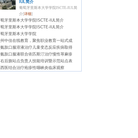
IUL简介
葡萄牙里斯本大学学院ISCTE-IUL简
介[
详细
]
萄牙里斯本大学学院ISCTE-IUL简介
萄牙里斯本大学学院ISCTE-IUL简介
葡萄牙里斯本大学学院
郑州中佳在线教育，聚焦职业教育一站式成
脾氨肽口服溶液治疗儿童变态反应疾病取得
脾氨肽口服液联合依匹斯汀治疗慢性荨麻疹
察右后旗站点负责人技能培训暨示范站点表
中西医结合治疗疱疹性咽峡炎临床观察