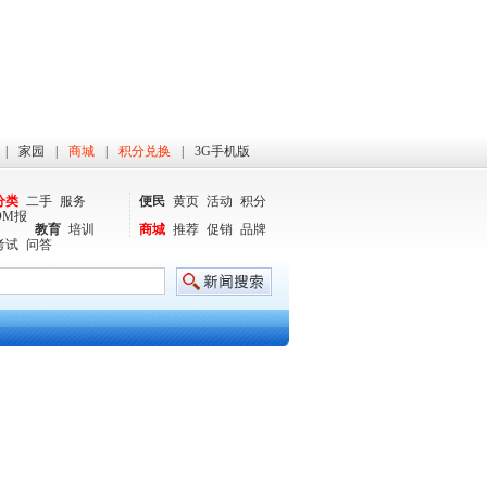
|
家园
|
商城
|
积分兑换
|
3G手机版
分类
二手
服务
便民
黄页
活动
积分
DM报
教育
培训
商城
推荐
促销
品牌
考试
问答