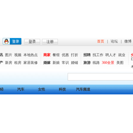
首页
|
论坛
|
微博
讯
图片
视频
本地热点
商家
餐馆
优惠
打折
招聘
找工作
聘人才
就业
产
新房
租房
家居装修
婚嫁
新娘
常识
婚铺
旅游
线路
360全景
美图
经
汽车
女性
科技
汽车频道